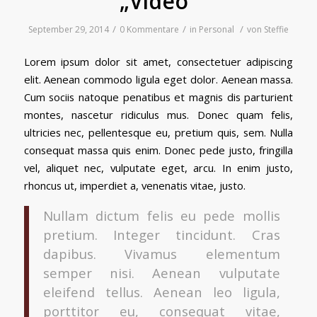
„Video“
/
/
/
September 29, 2014
0 Kommentare
in
Personal
von
Steffie
Lorem ipsum dolor sit amet, consectetuer adipiscing
elit. Aenean commodo ligula eget dolor. Aenean massa.
Cum sociis natoque penatibus et magnis dis parturient
montes, nascetur ridiculus mus. Donec quam felis,
ultricies nec, pellentesque eu, pretium quis, sem. Nulla
consequat massa quis enim. Donec pede justo, fringilla
vel, aliquet nec, vulputate eget, arcu. In enim justo,
rhoncus ut, imperdiet a, venenatis vitae, justo.
Nullam dictum felis eu pede mollis
pretium. Integer tincidunt. Cras
dapibus. Vivamus elementum
semper nisi. Aenean vulputate
eleifend tellus. Aenean leo ligula,
porttitor eu, consequat vitae,